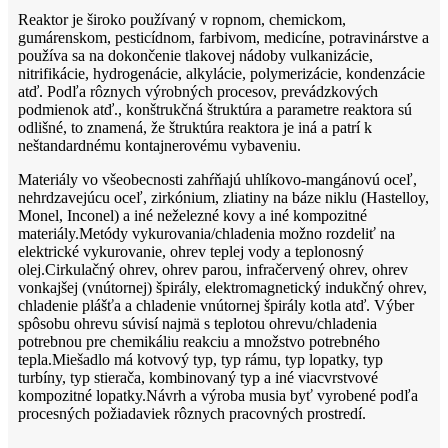
Reaktor je široko používaný v ropnom, chemickom,
gumárenskom, pesticídnom, farbivom, medicíne, potravinárstve a
používa sa na dokončenie tlakovej nádoby vulkanizácie,
nitrifikácie, hydrogenácie, alkylácie, polymerizácie, kondenzácie
atď. Podľa rôznych výrobných procesov, prevádzkových
podmienok atď., konštrukčná štruktúra a parametre reaktora sú
odlišné, to znamená, že štruktúra reaktora je iná a patrí k
neštandardnému kontajnerovému vybaveniu.
Materiály vo všeobecnosti zahŕňajú uhlíkovo-mangánovú oceľ,
nehrdzavejúcu oceľ, zirkónium, zliatiny na báze niklu (Hastelloy,
Monel, Inconel) a iné neželezné kovy a iné kompozitné
materiály.Metódy vykurovania/chladenia možno rozdeliť na
elektrické vykurovanie, ohrev teplej vody a teplonosný
olej.Cirkulačný ohrev, ohrev parou, infračervený ohrev, ohrev
vonkajšej (vnútornej) špirály, elektromagnetický indukčný ohrev,
chladenie plášťa a chladenie vnútornej špirály kotla atď. Výber
spôsobu ohrevu súvisí najmä s teplotou ohrevu/chladenia
potrebnou pre chemikáliu reakciu a množstvo potrebného
tepla.Miešadlo má kotvový typ, typ rámu, typ lopatky, typ
turbíny, typ stierača, kombinovaný typ a iné viacvrstvové
kompozitné lopatky.Návrh a výroba musia byť vyrobené podľa
procesných požiadaviek rôznych pracovných prostredí.