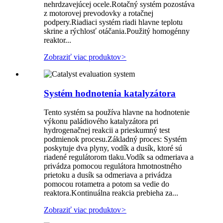
nehrdzavejúcej ocele.Rotačný systém pozostáva
z motorovej prevodovky a rotačnej
podpery.Riadiaci systém riadi hlavne teplotu
skrine a rýchlosť otáčania.Použitý homogénny
reaktor...
Zobraziť viac produktov
>
Systém hodnotenia katalyzátora
Tento systém sa používa hlavne na hodnotenie
výkonu paládiového katalyzátora pri
hydrogenačnej reakcii a prieskumný test
podmienok procesu.Základný proces: Systém
poskytuje dva plyny, vodík a dusík, ktoré sú
riadené regulátorom tlaku.Vodík sa odmeriava a
privádza pomocou regulátora hmotnostného
prietoku a dusík sa odmeriava a privádza
pomocou rotametra a potom sa vedie do
reaktora.Kontinuálna reakcia prebieha za...
Zobraziť viac produktov
>