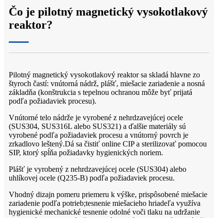
Čo je pilotný magnetický vysokotlakový
reaktor?
Pilotný magnetický vysokotlakový reaktor sa skladá hlavne zo
štyroch častí: vnútorná nádrž, plášť, miešacie zariadenie a nosná
základňa (konštrukcia s tepelnou ochranou môže byť prijatá
podľa požiadaviek procesu).
Vnútorné telo nádrže je vyrobené z nehrdzavejúcej ocele
(SUS304, SUS316L alebo SUS321) a ďalšie materiály sú
vyrobené podľa požiadaviek procesu a vnútorný povrch je
zrkadlovo leštený.Dá sa čistiť online CIP a sterilizovať pomocou
SIP, ktorý spĺňa požiadavky hygienických noriem.
Plášť je vyrobený z nehrdzavejúcej ocele (SUS304) alebo
uhlíkovej ocele (Q235-B) podľa požiadaviek procesu.
Vhodný dizajn pomeru priemeru k výške, prispôsobené miešacie
zariadenie podľa potrieb;tesnenie miešacieho hriadeľa využíva
hygienické mechanické tesnenie odolné voči tlaku na udržanie