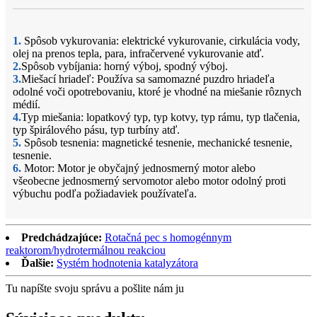
1.
Spôsob vykurovania: elektrické vykurovanie, cirkulácia vody,
olej na prenos tepla, para, infračervené vykurovanie atď.
2.
Spôsob vybíjania: horný výboj, spodný výboj.
3.
Miešací hriadeľ: Používa sa samomazné puzdro hriadeľa
odolné voči opotrebovaniu, ktoré je vhodné na miešanie rôznych
médií.
4.
Typ miešania: lopatkový typ, typ kotvy, typ rámu, typ tlačenia,
typ špirálového pásu, typ turbíny atď.
5.
Spôsob tesnenia: magnetické tesnenie, mechanické tesnenie,
tesnenie.
6.
Motor: Motor je obyčajný jednosmerný motor alebo
všeobecne jednosmerný servomotor alebo motor odolný proti
výbuchu podľa požiadaviek používateľa.
Predchádzajúce:
Rotačná pec s homogénnym
reaktorom/hydrotermálnou reakciou
Ďalšie:
Systém hodnotenia katalyzátora
Tu napíšte svoju správu a pošlite nám ju