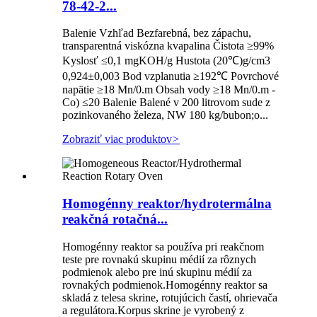
78-42-2...
Balenie Vzhľad Bezfarebná, bez zápachu,
transparentná viskózna kvapalina Čistota ≥99%
Kyslosť ≤0,1 mgKOH/g Hustota (20℃)g/cm3
0,924±0,003 Bod vzplanutia ≥192℃ Povrchové
napätie ≥18 Mn/0.m Obsah vody ≥18 Mn/0.m -
Co) ≤20 Balenie Balené v 200 litrovom sude z
pozinkovaného železa, NW 180 kg/bubon;o...
Zobraziť viac produktov
>
Homogénny reaktor/hydrotermálna
reakčná rotačná...
Homogénny reaktor sa používa pri reakčnom
teste pre rovnakú skupinu médií za rôznych
podmienok alebo pre inú skupinu médií za
rovnakých podmienok.Homogénny reaktor sa
skladá z telesa skrine, rotujúcich častí, ohrievača
a regulátora.Korpus skrine je vyrobený z