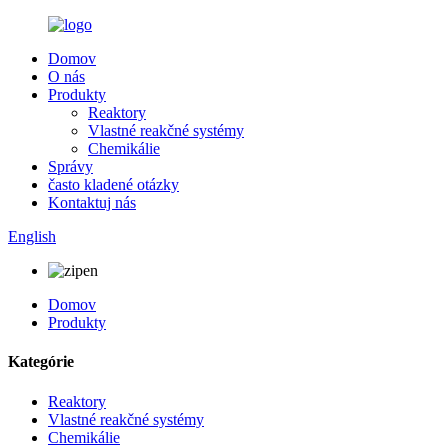
Domov
O nás
Produkty
Reaktory
Vlastné reakčné systémy
Chemikálie
Správy
často kladené otázky
Kontaktuj nás
English
Domov
Produkty
Kategórie
Reaktory
Vlastné reakčné systémy
Chemikálie