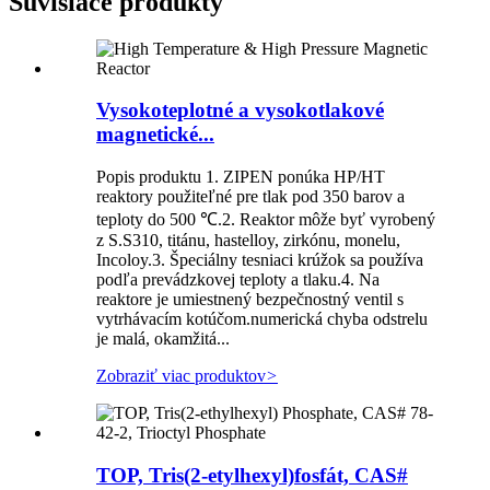
Súvisiace produkty
Vysokoteplotné a vysokotlakové
magnetické...
Popis produktu 1. ZIPEN ponúka HP/HT
reaktory použiteľné pre tlak pod 350 barov a
teploty do 500 ℃.2. Reaktor môže byť vyrobený
z S.S310, titánu, hastelloy, zirkónu, monelu,
Incoloy.3. Špeciálny tesniaci krúžok sa používa
podľa prevádzkovej teploty a tlaku.4. Na
reaktore je umiestnený bezpečnostný ventil s
vytrhávacím kotúčom.numerická chyba odstrelu
je malá, okamžitá...
Zobraziť viac produktov
>
TOP, Tris(2-etylhexyl)fosfát, CAS#