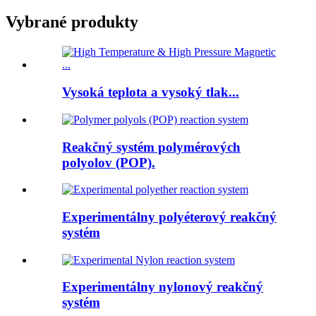
Vybrané produkty
Vysoká teplota a vysoký tlak...
Reakčný systém polymérových
polyolov (POP).
Experimentálny polyéterový reakčný
systém
Experimentálny nylonový reakčný
systém