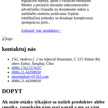
reguláciou teploty, spolu s vážiacim modulom
Mettler a presným meraním mikromeracieho
advekčného čerpadla na dosiahnutie mikro a
stabilného riadenia podávania.Teplota
rektifikačnej jednotky sa dosahuje komplexnou
spoluprácou pred...
Zobraziť viac produktov
>
kontaktuj nás
15G, budova č. 2 na námestí Huanxian, č. 515 Yishan Rd,
okres Xuhui, Šanghaj, Čína
0086-17621374107
0086-21-64398930
zipenindustry@163.com
0086-21-64398930
DOPYT
Ak máte otázky týkajúce sa našich produktov alebo
cenníka, zanechajte nám svoj e-mail a my sa vám