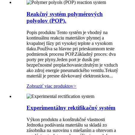
Reakčný systém polymérových
polyolov (POP).
Popis produktu Tento systém je vhodný na
kontinuálnu reakciu materiálov plynnej a
kvapalnej fázy pri vysokej teplote a vysokom
tlaku.Používa sa hlavne pri prieskumnom teste
podmienok procesu POP.Základný proces: dva
porty pre plyny.Jeden port je dusík pre
bezpečnostné preplachovanie;druhým je vzduch
ako zdroj energie pneumatického ventilu.Tekutý
materiál je presne dávkovaný elektronickou...
Zobraziť viac produktov
>
Experimentálny rektifikačný systém
Výkon produktu a konštrukčné vlastnosti
Jednotka podávania materiálu sa skladá zo
zásobníka na surovinu s miešaním a ohrevom a