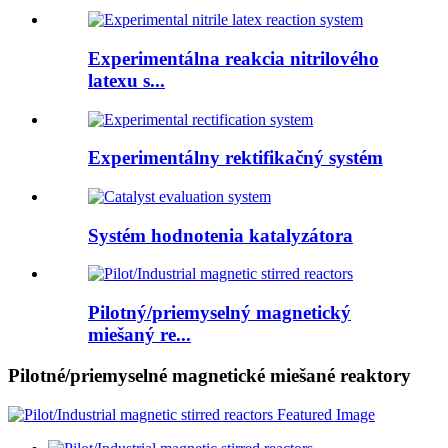
Experimentálna reakcia nitrilového
latexu s...
Experimentálny rektifikačný systém
Systém hodnotenia katalyzátora
Pilotný/priemyselný magnetický
miešaný re...
Pilotné/priemyselné magnetické miešané reaktory